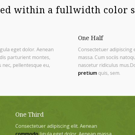
ed within a fullwidth color 
One Half
igula eget dolor. Aenean
Consectetuer adipiscing 
dis parturient montes,
massa. Cum sociis natoqu
s nec, pellentesque eu,
nascetur ridiculus mus.Do
pretium
quis, sem.
One Third
Consectetuer adipiscing elit. Aenean
commodo
ligula eget dolor. Aenean massa.