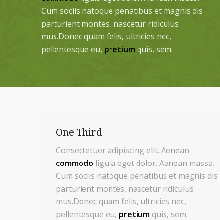
Cum sociis natoque penatibus et magnis dis
parturient montes, nascetur ridiculus
mus.Donec quam felis, ultricies nec,
pellentesque eu,
pretium
quis, sem.
One Third
Consectetuer adipiscing elit. Aenean
commodo
ligula eget dolor. Aenean massa.
Cum sociis natoque penatibus et magnis dis
parturient montes, nascetur ridiculus
mus.Donec quam felis, ultricies nec,
pellentesque eu,
pretium
quis, sem.