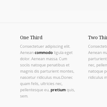
One Third
Two Thi
Consectetuer adipiscing elit.
Consectetu
Aenean
commodo
ligula eget
Aenean ma
dolor. Aenean massa. Cum
parturient
sociis natoque penatibus et
nec, pelle
magnis dis parturient montes,
natoque pe
nascetur ridiculus mus.Donec
ridiculus 
quam felis, ultricies nec,
pellentesque eu,
pretium
quis,
sem.