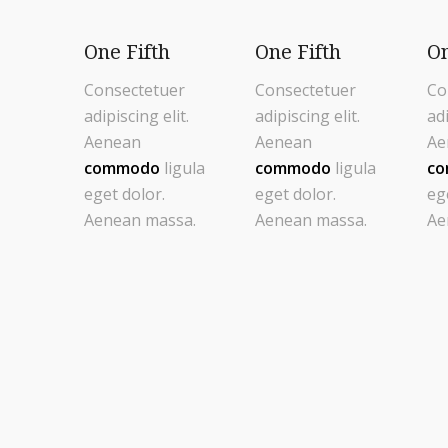
One Fifth
One Fifth
On
Consectetuer
Consectetuer
Co
adipiscing elit.
adipiscing elit.
adi
Aenean
Aenean
Ae
commodo
ligula
commodo
ligula
c
eget dolor.
eget dolor.
eg
Aenean massa.
Aenean massa.
Ae