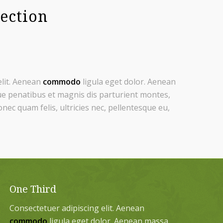
section
elit. Aenean
commodo
ligula eget dolor. Aenean
e penatibus et magnis dis parturient montes,
nec quam felis, ultricies nec, pellentesque eu,
One Third
Consectetuer adipiscing elit. Aenean
commodo
ligula eget dolor. Aenean massa.