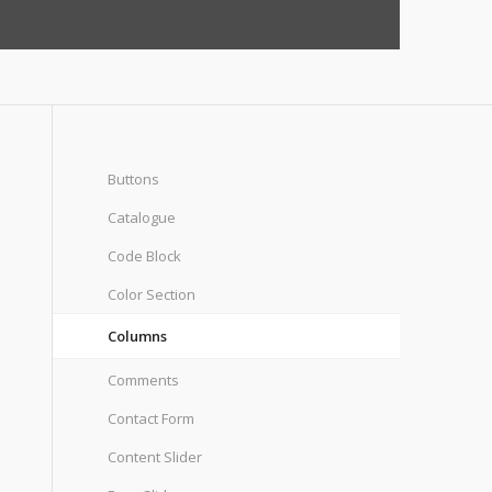
Buttons
Catalogue
Code Block
Color Section
Columns
Comments
Contact Form
Content Slider