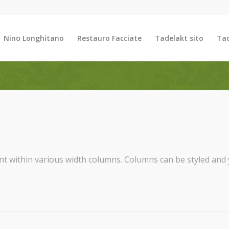
Nino Longhitano
Restauro Facciate
Tadelakt sito
Tad
nt within various width columns. Columns can be styled and