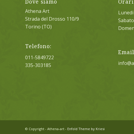
Dove siamo
Orari
Athena Art
Lunedi 
Strada del Drosso 110/9
Sabato:
Torino (TO)
Domeni
Telefono:
Email
011-5849722
info@a
335-303185
© Copyright - Athena-art -
Enfold Theme by Kriesi