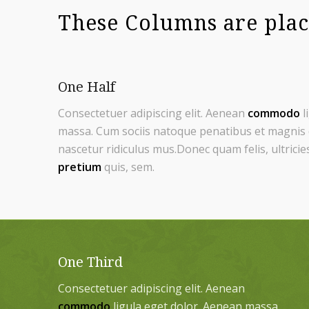
These Columns are plac
One Half
Consectetuer adipiscing elit. Aenean
commodo
l
massa. Cum sociis natoque penatibus et magnis 
nascetur ridiculus mus.Donec quam felis, ultricie
pretium
quis, sem.
One Third
Consectetuer adipiscing elit. Aenean
commodo
ligula eget dolor. Aenean massa.