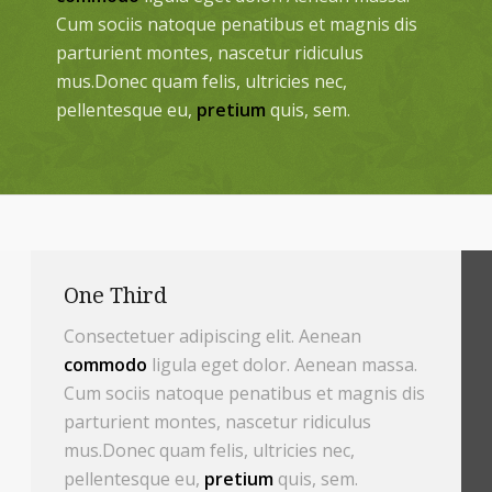
Cum sociis natoque penatibus et magnis dis
parturient montes, nascetur ridiculus
mus.Donec quam felis, ultricies nec,
pellentesque eu,
pretium
quis, sem.
One Third
Consectetuer adipiscing elit. Aenean
commodo
ligula eget dolor. Aenean massa.
Cum sociis natoque penatibus et magnis dis
parturient montes, nascetur ridiculus
mus.Donec quam felis, ultricies nec,
pellentesque eu,
pretium
quis, sem.