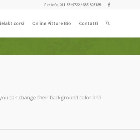
Per info: 011-5849722 / 335-303185
elakt corsi
Online Pitture Bio
Contatti
 you can change their background color and